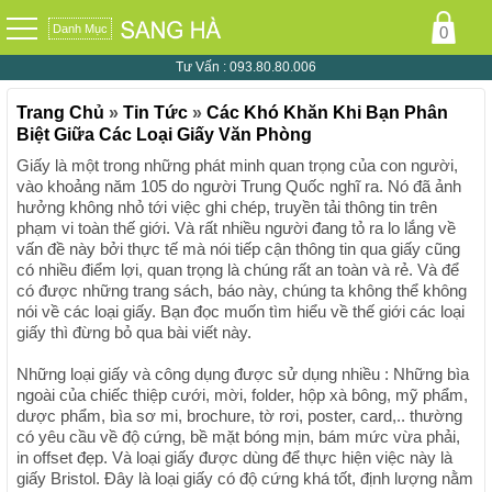
Danh Mục
0
Tư Vấn :
093.80.80.006
Trang Chủ
»
Tin Tức
»
Các Khó Khăn Khi Bạn Phân
Biệt Giữa Các Loại Giấy Văn Phòng
Giấy là một trong những phát minh quan trọng của con người,
vào khoảng năm 105 do người Trung Quốc nghĩ ra. Nó đã ảnh
hưởng không nhỏ tới việc ghi chép, truyền tải thông tin trên
phạm vi toàn thế giới. Và rất nhiều người đang tỏ ra lo lắng về
vấn đề này bởi thực tế mà nói tiếp cận thông tin qua giấy cũng
có nhiều điểm lợi, quan trọng là chúng rất an toàn và rẻ. Và để
có được những trang sách, báo này, chúng ta không thể không
nói về các loại giấy. Bạn đọc muốn tìm hiểu về thế giới các loại
giấy thì đừng bỏ qua bài viết này.
Những loại giấy và công dụng được sử dụng nhiều : Những bìa
ngoài của chiếc thiệp cưới, mời, folder, hộp xà bông, mỹ phẩm,
dược phẩm, bìa sơ mi, brochure, tờ rơi, poster, card,.. thường
có yêu cầu về độ cứng, bề mặt bóng mịn, bám mức vừa phải,
in offset đẹp. Và loại giấy được dùng để thực hiện việc này là
giấy Bristol. Đây là loại giấy có độ cứng khá tốt, định lượng nằm