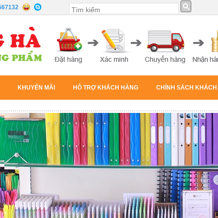
567132
KHUYẾN MÃI
HỖ TRỢ KHÁCH HÀNG
CHÍNH SÁCH KHÁCH