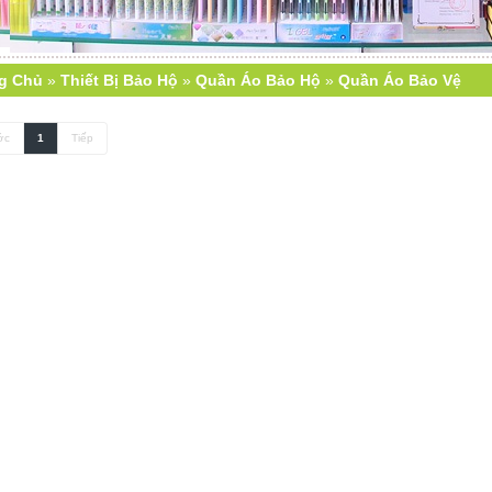
g Chủ
»
Thiết Bị Bảo Hộ
»
Quần Áo Bảo Hộ
»
Quần Áo Bảo Vệ
ớc
1
Tiếp