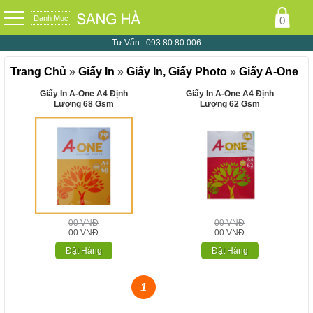
Danh Mục
0
Tư Vấn :
093.80.80.006
Trang Chủ
»
Giấy In
»
Giấy In, Giấy Photo
»
Giấy A-One
Giấy In A-One A4 Định
Giấy In A-One A4 Định
Lượng 68 Gsm
Lượng 62 Gsm
00 VNĐ
00 VNĐ
00 VNĐ
00 VNĐ
Đặt Hàng
Đặt Hàng
1