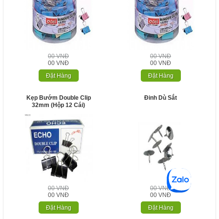
00 VNĐ
00 VNĐ
00 VNĐ
00 VNĐ
Đặt Hàng
Đặt Hàng
Kẹp Bướm Double Clip
Đinh Dù Sắt
32mm (hộp 12 Cái)
00 VNĐ
00 VNĐ
00 VNĐ
00 VNĐ
Đặt Hàng
Đặt Hàng