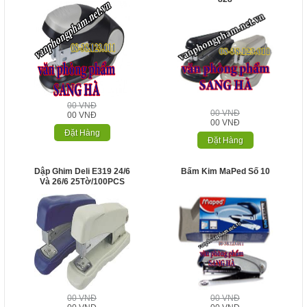
00 VNĐ
00 VNĐ
00 VNĐ
00 VNĐ
Đặt Hàng
Đặt Hàng
Dập Ghim Deli E319 24/6
Bấm Kim MaPed Số 10
Và 26/6 25Tờ/100PCS
00 VNĐ
00 VNĐ