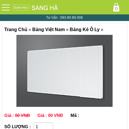
Danh Mục
Tư Vấn :
093.80.80.006
Trang Chủ
»
Bảng Việt Nam
»
Bảng Kẻ Ô Ly
»
Giá :
00 VNĐ
Giá :
00 VNĐ
Mã :
SỐ LƯỢNG :