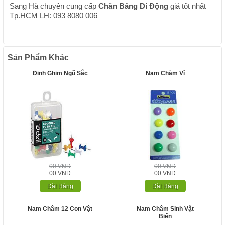
Sang Hà chuyên cung cấp
Chân Bảng Di Động
giá tốt nhất
Tp.HCM LH: 093 8080 006
Sản Phẩm Khác
Đinh Ghim Ngũ Sắc
Nam Châm Vỉ
00 VNĐ
00 VNĐ
00 VNĐ
00 VNĐ
Đặt Hàng
Đặt Hàng
Nam Châm 12 Con Vật
Nam Châm Sinh Vật
Biển