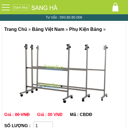
Danh Mục
0
Tư Vấn :
093.80.80.006
Trang Chủ
»
Bảng Việt Nam
»
Phụ Kiện Bảng
»
Giá :
00 VNĐ
Giá :
00 VNĐ
Mã : CBDÐ
SỐ LƯỢNG :