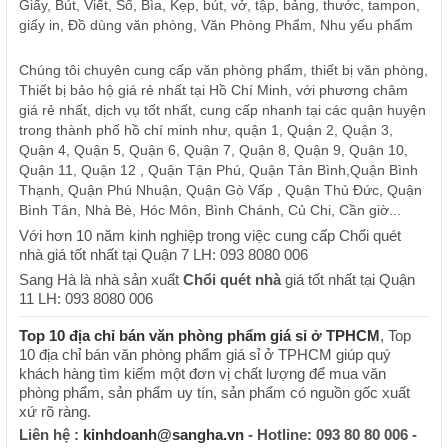
Giấy, Bút, Viết, Sổ, Bìa, Kẹp, bút, vở, tập, bảng, thước, tampon,
giấy in, Đồ dùng văn phòng, Văn Phòng Phẩm, Nhu yếu phẩm
Chúng tôi chuyên cung cấp văn phòng phẩm, thiết bị văn phòng,
Thiết bị bảo hộ giá rẻ nhất tại Hồ Chí Minh, với phương châm
giá rẻ nhất, dịch vụ tốt nhất, cung cấp nhanh tại các quận huyện
trong thành phố hồ chí minh như, quận 1, Quận 2, Quận 3,
Quận 4, Quận 5, Quận 6, Quận 7, Quận 8, Quận 9, Quận 10,
Quận 11, Quận 12 , Quận Tận Phú, Quận Tân Bình,Quận Bình
Thạnh, Quận Phú Nhuận, Quận Gò Vấp , Quận Thủ Đức, Quận
Bình Tân, Nhà Bè, Hóc Môn, Bình Chánh, Củ Chi, Cần giờ...
Với hơn 10 năm kinh nghiệp trong việc cung cấp Chổi quét
nhà giá tốt nhất tại Quận 7 LH: 093 8080 006
Sang Hà là nhà sản xuất
Chổi quét nhà
giá tốt nhất tại Quận
11 LH: 093 8080 006
Top 10 địa chỉ bán văn phòng phẩm giá sỉ ở TPHCM
, Top
10 địa chỉ bán văn phòng phẩm giá sỉ ở TPHCM giúp quý
khách hàng tìm kiếm một đơn vị chất lượng để mua văn
phòng phẩm, sản phẩm uy tín, sản phẩm có nguồn gốc xuất
xứ rõ ràng.
Liên hệ :
kinhdoanh@sangha.vn
- Hotline: 093 80 80 006 -