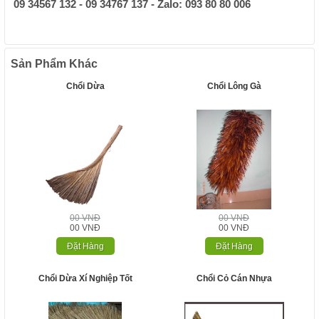
09 34567 132 - 09 34767 137 - Zalo: 093 80 80 006
Sản Phẩm Khác
Chổi Dừa
Chổi Lông Gà
00 VNĐ
00 VNĐ
00 VNĐ
00 VNĐ
Đặt Hàng
Đặt Hàng
Chổi Dừa Xí Nghiệp Tốt
Chổi Cỏ Cán Nhựa