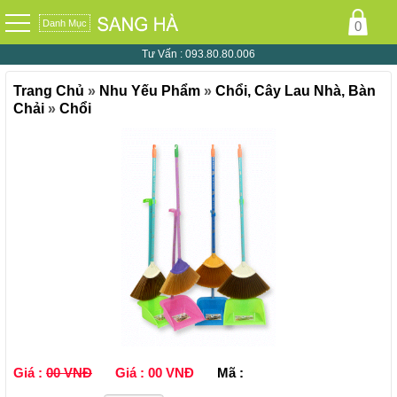
Danh Mục
Tư Vấn :
093.80.80.006
Trang Chủ
»
Nhu Yếu Phẩm
»
Chổi, Cây Lau Nhà, Bàn
Chải
»
Chổi
Giá :
00 VNĐ
Giá :
00 VNĐ
Mã :