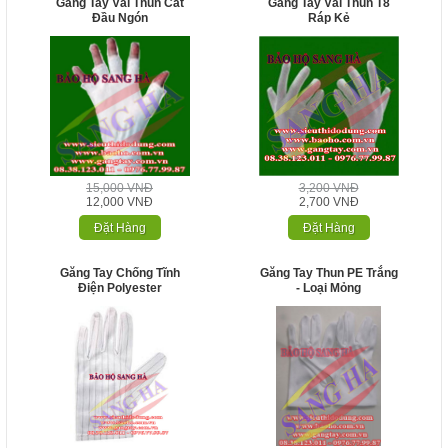
Găng Tay Vải Thun Cắt
Găng Tay Vải Thun T8
Đầu Ngón
Ráp Kẻ
15,000 VNĐ
3,200 VNĐ
12,000 VNĐ
2,700 VNĐ
Đặt Hàng
Đặt Hàng
Găng Tay Chống Tĩnh
Găng Tay Thun PE Trắng
Điện Polyester
- Loại Mỏng