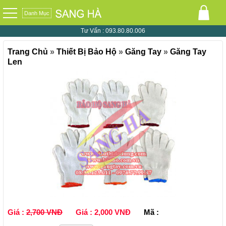
Danh Mục
0
Tư Vấn :
093.80.80.006
Trang Chủ
»
Thiết Bị Bảo Hộ
»
Găng Tay
»
Găng Tay
Len
Giá :
2,700 VNĐ
Giá :
2,000 VNĐ
Mã :