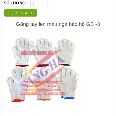
SỐ LƯỢNG :
ĐẶT MUA NGAY
Găng tay len màu ngà bảo hộ GB -3