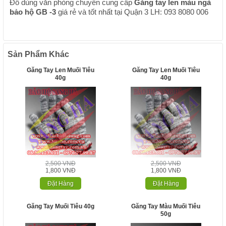
Đồ dùng văn phòng chuyên cung cấp
Găng tay len màu ngà
bảo hộ GB -3
giá rẻ và tốt nhất tại Quận 3 LH: 093 8080 006
Sản Phẩm Khác
Găng Tay Len Muối Tiêu
Găng Tay Len Muối Tiêu
40g
40g
2,500 VNĐ
2,500 VNĐ
1,800 VNĐ
1,800 VNĐ
Đặt Hàng
Đặt Hàng
Găng Tay Muối Tiêu 40g
Găng Tay Màu Muối Tiêu
50g