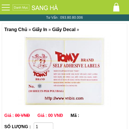
Danh Mục
Tư Vấn :
093.80.80.006
Trang Chủ
»
Giấy In
»
Giấy Decal
»
Giá :
00 VNĐ
Giá :
00 VNĐ
Mã :
SỐ LƯỢNG :