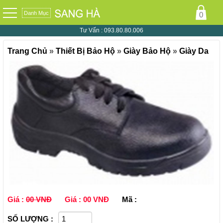
Danh Mục
0
Tư Vấn :
093.80.80.006
Trang Chủ
»
Thiết Bị Bảo Hộ
»
Giày Bảo Hộ
»
Giày Da
Giá :
00 VNĐ
Giá :
00 VNĐ
Mã :
SỐ LƯỢNG :