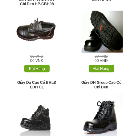
Chỉ Đen HP-GBH08
00 VNĐ
00 VNĐ
00 VNĐ
00 VNĐ
Đặt Hàng
Đặt Hàng
Giày Da Cao Cổ BHLĐ
Giày DH Group Cao Cổ
EDH CL
Chỉ Đen