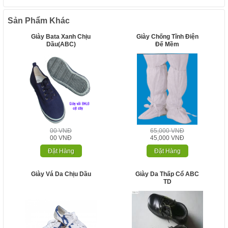
Sản Phẩm Khác
Giày Bata Xanh Chịu
Giày Chống Tĩnh Điện
Dầu(ABC)
Đế Mềm
00 VNĐ
65,000 VNĐ
00 VNĐ
45,000 VNĐ
Đặt Hàng
Đặt Hàng
Giày Vá Da Chịu Dầu
Giày Da Thấp Cổ ABC
TD