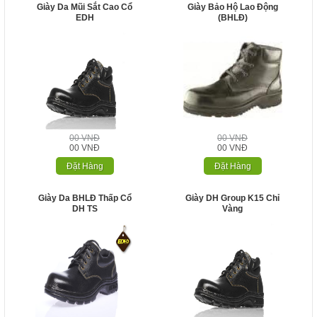
Giày Da Mũi Sắt Cao Cổ
Giày Bảo Hộ Lao Động
EDH
(BHLĐ)
00 VNĐ
00 VNĐ
00 VNĐ
00 VNĐ
Đặt Hàng
Đặt Hàng
Giày Da BHLĐ Thấp Cổ
Giày DH Group K15 Chỉ
DH TS
Vàng