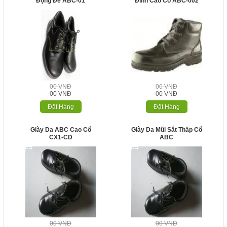
Động Đế ABC-01
Đinh Cao Cổ ABC-002
00 VNĐ
00 VNĐ
00 VNĐ
00 VNĐ
Đặt Hàng
Đặt Hàng
Giày Da ABC Cao Cổ
Giày Da Mũi Sắt Thấp Cổ
CX1-CD
ABC
00 VNĐ
00 VNĐ