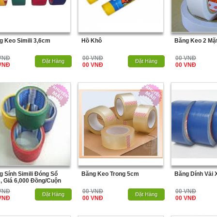
g Keo Simili 3,6cm
Hồ Khô
Băng Keo 2 Mặ
VNĐ
00 VNĐ
00 VNĐ
Hết Hàng
Đặt Hàng
Hết Hàng
Đặt Hàng
VNĐ
00 VNĐ
00 VNĐ
 Sính Simili Đóng Sổ
Băng Keo Trong 5cm
Băng Dính Vải 
, Giá 6,000 Đồng/cuộn
VNĐ
00 VNĐ
00 VNĐ
Hết Hàng
Đặt Hàng
Hết Hàng
Đặt Hàng
VNĐ
00 VNĐ
00 VNĐ