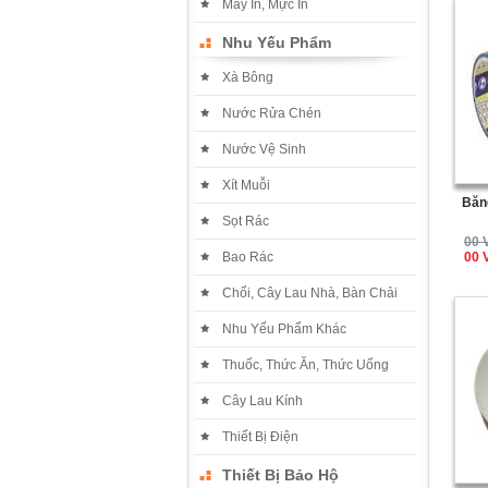
Máy In, Mực In
Nhu Yếu Phẩm
Xà Bông
Nước Rửa Chén
Nước Vệ Sinh
Xít Muỗi
Băn
Sọt Rác
00 
Bao Rác
00 
Chổi, Cây Lau Nhà, Bàn Chải
Nhu Yếu Phẩm Khác
Thuốc, Thức Ăn, Thức Uống
Cây Lau Kính
Thiết Bị Điện
Thiết Bị Bảo Hộ