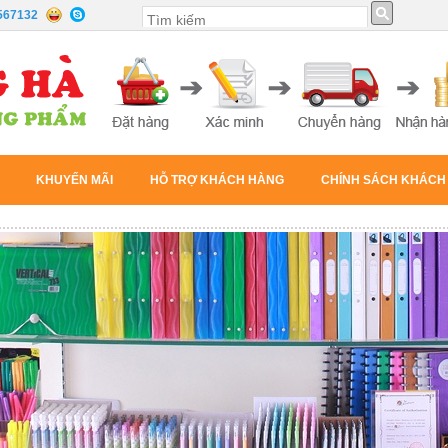
567132
KHUYẾN MÃI
HỖ TRỢ KHÁCH HÀNG
CHÍNH SÁCH KHÁCH