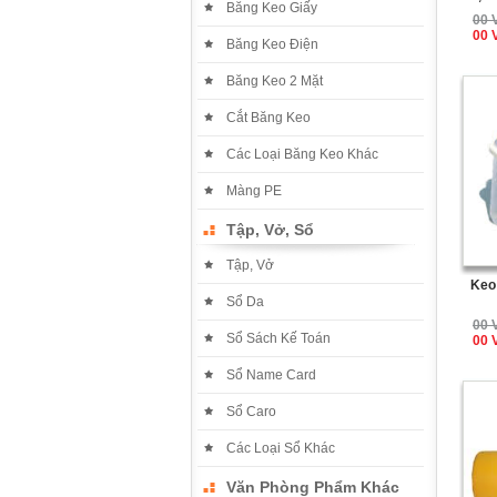
Băng Keo Giấy
00 
00 
Băng Keo Điện
Băng Keo 2 Mặt
Cắt Băng Keo
Các Loại Băng Keo Khác
Màng PE
Tập, Vở, Sổ
Tập, Vở
Keo
Sổ Da
00 
Sổ Sách Kế Toán
00 
Sổ Name Card
Sổ Caro
Các Loại Sổ Khác
Văn Phòng Phẩm Khác