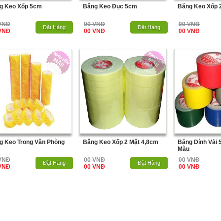
g Keo Xốp 5cm
Băng Keo Đục 5cm
Băng Keo Xốp 
VNĐ
00 VNĐ
00 VNĐ
Hết Hàng
Đặt Hàng
Hết Hàng
Đặt Hàng
VNĐ
00 VNĐ
00 VNĐ
g Keo Trong Văn Phòng
Băng Keo Xốp 2 Mặt 4,8cm
Băng Dính Vải 
m
Màu
VNĐ
00 VNĐ
00 VNĐ
Hết Hàng
Đặt Hàng
Hết Hàng
Đặt Hàng
VNĐ
00 VNĐ
00 VNĐ