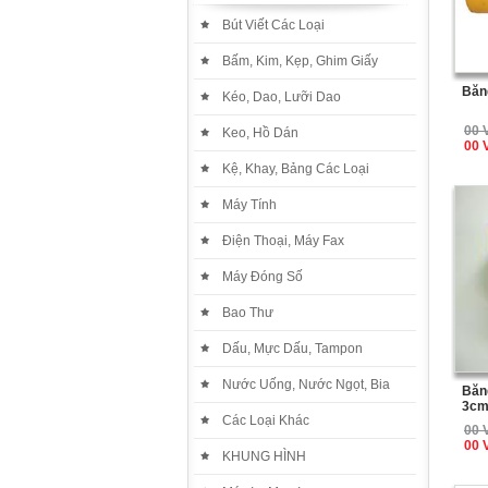
Bút Viết Các Loại
Bấm, Kim, Kẹp, Ghim Giấy
Băn
Kéo, Dao, Lưỡi Dao
00 
Keo, Hồ Dán
00 
Kệ, Khay, Bảng Các Loại
Máy Tính
Điện Thoại, Máy Fax
Máy Đóng Số
Bao Thư
Dấu, Mực Dấu, Tampon
Nước Uống, Nước Ngọt, Bia
Băng
3cm
Các Loại Khác
00 
00 
KHUNG HÌNH