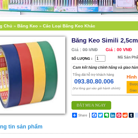
ng Chủ
»
Băng Keo
»
Các Loại Băng Keo Khác
Băng Keo Simili 2,5cm
Giá :
00 VNĐ
Giá :
00 VNĐ
Mã Sản Phẩ
SỐ LƯỢNG :
Cam kết hàng chính hãng và giao hà
Tổng đài hỗ trợ khách hàng
Hình
093.80.80.006
Được 
(Vui lòng gọi vào giờ hành chính)
Giao 
ĐẶT MUA NGAY
Share
Facebook
Twitter
Evernote
LinkedIn
Pinterest
Reddit
Tu
ng tin sản phẩm