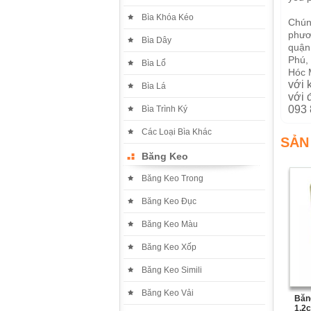
Bìa Khóa Kéo
Chúng
phươn
Bìa Dây
quận
Phú,
Bìa Lổ
Hóc 
với 
Bìa Lá
với 
093 
Bìa Trình Ký
Các Loại Bìa Khác
SẢN
Băng Keo
Băng Keo Trong
Băng Keo Đục
Băng Keo Màu
Băng Keo Xốp
Băng Keo Simili
Băng Keo Vải
Băn
1,2