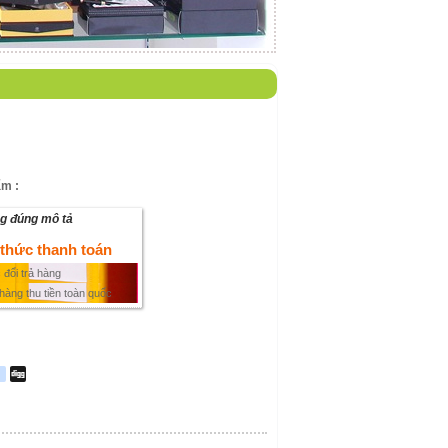
m :
ng đúng mô tả
 thức thanh toán
đổi trả hàng
hàng thu tiền toàn quốc
mblr
delicious
Digg