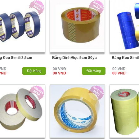
g Keo Simili 2,5cm
Băng Dính Đục 5cm 80ya
Băng Keo Simil
VNĐ
00 VNĐ
00 VNĐ
Hết Hàng
Đặt Hàng
Hết Hàng
Đặt Hàng
VNĐ
00 VNĐ
00 VNĐ