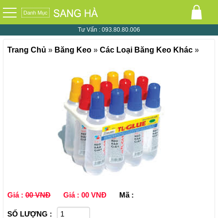
Danh Mục
0
Tư Vấn :
093.80.80.006
Trang Chủ
»
Băng Keo
»
Các Loại Băng Keo Khác
»
Giá :
00 VNĐ
Giá :
00 VNĐ
Mã :
SỐ LƯỢNG :