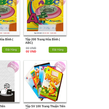
Hòa Bình (
Tập 200 Trang Hòa Bình (
ABC)
00 VNĐ
Hết Hàng
Đặt Hàng
Hết Hàng
Đặt Hàng
00 VNĐ
Tiến
Tập SV 100 Trang Thuận Tiến