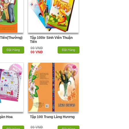
 Tiến(Thường)
Tập 100tr Sinh Viên Thuận
Tiến
00 VNĐ
Hết Hàng
Đặt Hàng
Hết Hàng
Đặt Hàng
00 VNĐ
gàn Hoa
Tập 100 Trang Làng Hương
00 VNĐ