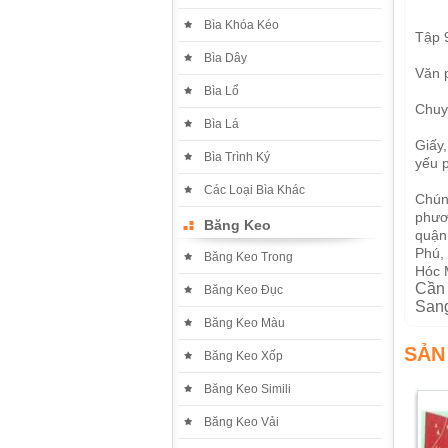
Bìa Khóa Kéo
Tập 
Bìa Dây
Văn 
Bìa Lổ
Chuy
Bìa Lá
Giấy,
Bìa Trình Ký
yếu 
Các Loại Bìa Khác
Chúng
phươn
Băng Keo
quận
Phú,
Băng Keo Trong
Hóc 
Cần 
Băng Keo Đục
Sang
Băng Keo Màu
SẢN
Băng Keo Xốp
Băng Keo Simili
Băng Keo Vải