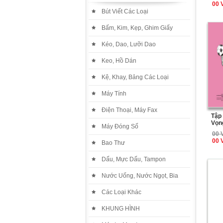
00 
Bút Viết Các Loại
Bấm, Kim, Kẹp, Ghim Giấy
Kéo, Dao, Lưỡi Dao
Keo, Hồ Dán
Kệ, Khay, Bảng Các Loại
Máy Tính
Điện Thoại, Máy Fax
Tập 
Vọn
Máy Đóng Số
00 
00 
Bao Thư
Dấu, Mực Dấu, Tampon
Nước Uống, Nước Ngọt, Bia
Các Loại Khác
KHUNG HÌNH