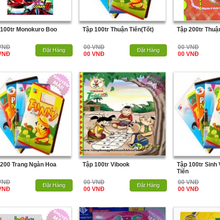
 100tr Monokuro Boo
Tập 100tr Thuận Tiến(Tốt)
Tập 200tr Thuậ
VNĐ
00 VNĐ
00 VNĐ
Hết Hàng
Đặt Hàng
Hết Hàng
Đặt Hàng
VNĐ
00 VNĐ
00 VNĐ
 200 Trang Ngàn Hoa
Tập 100tr Vibook
Tập 100tr Sinh
Tiến
VNĐ
00 VNĐ
00 VNĐ
Hết Hàng
Đặt Hàng
Hết Hàng
Đặt Hàng
VNĐ
00 VNĐ
00 VNĐ