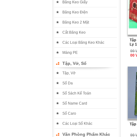
Băng Keo Giấy
Băng Keo Điện
Băng Keo 2 Mặt
Cắt Băng Keo
Tập
Các Loại Băng Keo Khác
Ly 
00 
Màng PE
00 
Tập, Vở, Sổ
Tập, Vở
Sổ Da
Sổ Sách Kế Toán
Sổ Name Card
Sổ Caro
Các Loại Sổ Khác
Tập
Văn Phòng Phẩm Khác
00 