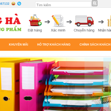
567132
KHUYẾN MÃI
HỖ TRỢ KHÁCH HÀNG
CHÍNH SÁCH KHÁCH