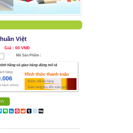
Thuần Việt
Giá :
00 VNĐ
Mã Sản Phẩm :
ính hãng và giao hàng đúng mô tả
hách hàng
Hình thức thanh toán
0.006
Được đổi trả hàng
iờ hành chính)
Giao hàng thu tiền toàn quốc
GAY
cebook
Twitter
Evernote
LinkedIn
Pinterest
Reddit
Tumblr
delicious
Digg