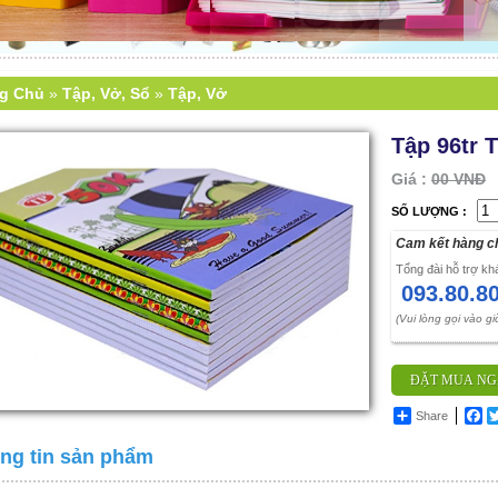
ng Chủ
»
Tập, Vở, Sổ
»
Tập, Vở
Tập 96tr 
Giá :
00 VNĐ
SỐ LƯỢNG :
Cam kết hàng ch
Tổng đài hỗ trợ k
093.80.8
(Vui lòng gọi vào g
ĐẶT MUA N
Share
Fa
ng tin sản phẩm