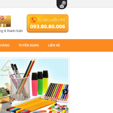
0
 HÀNG
TUYỂN DỤNG
LIÊN HỆ