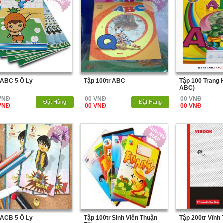
 ABC 5 Ô Ly
Tập 100tr ABC
Tập 100 Trang 
ABC)
VNĐ
00 VNĐ
00 VNĐ
Hết Hàng
Đặt Hàng
Hết Hàng
Đặt Hàng
VNĐ
00 VNĐ
00 VNĐ
 ACB 5 Ô Ly
Tập 100tr Sinh Viên Thuận
Tập 200tr Vĩnh 