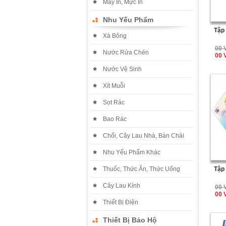
Máy In, Mực In
Nhu Yếu Phẩm
Tập
Xà Bông
00 
Nước Rửa Chén
00 
Nước Vệ Sinh
Xít Muỗi
Sọt Rác
Bao Rác
Chổi, Cây Lau Nhà, Bàn Chải
Nhu Yếu Phẩm Khác
Thuốc, Thức Ăn, Thức Uống
Tập
Cây Lau Kính
00 
00 
Thiết Bị Điện
Thiết Bị Bảo Hộ