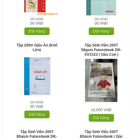
00 VNĐ
00 VNĐ
00 VNĐ
00 VNĐ
Đặt Hàng
Đặt Hàng
Tập 200tr Giáo Án (Khổ
Tập Sinh Viên 200T
Lớn)
58gsm Futurebook DK-
SV1522 ( Gấu Con )
00 VNĐ
00 VNĐ
16,000 VNĐ
Đặt Hàng
Đặt Hàng
Tập Sinh Viên 200T
Tập Sinh Viên 200T
80gsm Futurebook DK-
80gsm Futurebook ( Góc