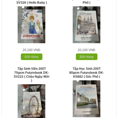
SV326 ( Hello Baby )
Phố )
20,100 VNĐ
20,100 VNĐ
Đặt Hàng
Đặt Hàng
Tập Sinh Viên 200T
Tập Học Sinh 200T
70gsm Futurebook DK-
80gsm Futurebook DK-
SV222 ( Chào Ngày Mới
HS882 ( Góc Phố )
)