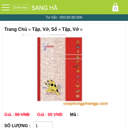
Danh Mục
0
Tư Vấn :
093.80.80.006
Trang Chủ
»
Tập, Vở, Sổ
»
Tập, Vở
»
Giá :
00 VNĐ
Giá :
00 VNĐ
Mã :
SỐ LƯỢNG :