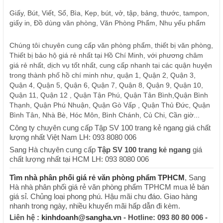
Giấy, Bút, Viết, Sổ, Bìa, Kẹp, bút, vở, tập, bảng, thước, tampon,
giấy in, Đồ dùng văn phòng, Văn Phòng Phẩm, Nhu yếu phẩm
Chúng tôi chuyên cung cấp văn phòng phẩm, thiết bị văn phòng,
Thiết bị bảo hộ giá rẻ nhất tại Hồ Chí Minh, với phương châm
giá rẻ nhất, dịch vụ tốt nhất, cung cấp nhanh tại các quận huyện
trong thành phố hồ chí minh như, quận 1, Quận 2, Quận 3,
Quận 4, Quận 5, Quận 6, Quận 7, Quận 8, Quận 9, Quận 10,
Quận 11, Quận 12 , Quận Tận Phú, Quận Tân Bình,Quận Bình
Thạnh, Quận Phú Nhuận, Quận Gò Vấp , Quận Thủ Đức, Quận
Bình Tân, Nhà Bè, Hóc Môn, Bình Chánh, Củ Chi, Cần giờ...
Công ty chuyên cung cấp Tập SV 100 trang kẻ ngang giá chất
lượng nhất Việt Nam LH: 093 8080 006
Sang Hà chuyên cung cấp
Tập SV 100 trang kẻ ngang
giá
chất lượng nhất tại HCM LH: 093 8080 006
Tìm nhà phân phối giá rẻ văn phòng phẩm TPHCM
, Sang
Hà nhà phân phối giá rẻ văn phòng phẩm TPHCM mua lẻ bán
giá sỉ. Chủng loại phong phú. Hậu mãi chu đáo. Giao hàng
nhanh trong ngày, nhiều khuyến mãi hấp dẫn đi kèm.
Liên hệ :
kinhdoanh@sangha.vn
- Hotline: 093 80 80 006 -