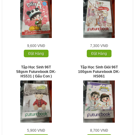
9,600 VNĐ
7,300 VNĐ
Đặt Hàng
Đặt Hàng
Tập Học Sinh 96T
Tập Học Sinh Giỏi 96T
58gsm Futurebook DK-
100gsm Futurebook DK-
HS531 ( Gấu Con )
HS061
5,900 VNĐ
8,700 VNĐ