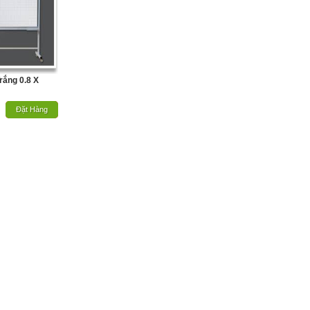
rắng 0.8 X
Hết Hàng
Đặt Hàng