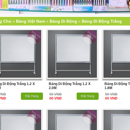
g Chủ
»
Bảng Việt Nam
»
Bảng Di Động
»
Bảng Di Động Trắng
 Di Động Trắng 1.2 X
Bảng Di Động Trắng 1.2 X
Bảng Di Động T
M
2.0M
1.8M
VNĐ
00 VNĐ
00 VNĐ
Hết Hàng
Đặt Hàng
Hết Hàng
Đặt Hàng
VNĐ
00 VNĐ
00 VNĐ