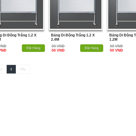
 Di Động Trắng 1.2 X
Bảng Di Động Trắng 1.2 X
Bảng Di Động T
M
2.4M
1.2M
VNĐ
00 VNĐ
00 VNĐ
Hết Hàng
Đặt Hàng
Hết Hàng
Đặt Hàng
VNĐ
00 VNĐ
00 VNĐ
ớc
1
Tiếp