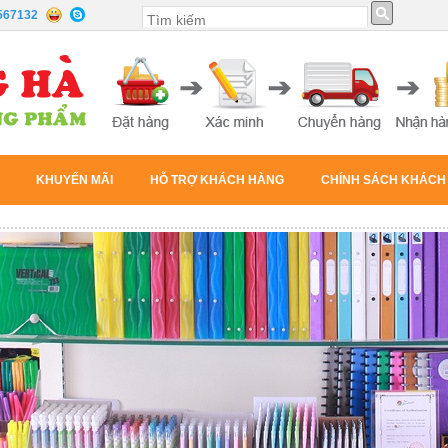
567132
KHUYẾN MÃI
HỖ TRỢ KHÁCH HÀNG
CHÍNH SÁCH KHÁCH