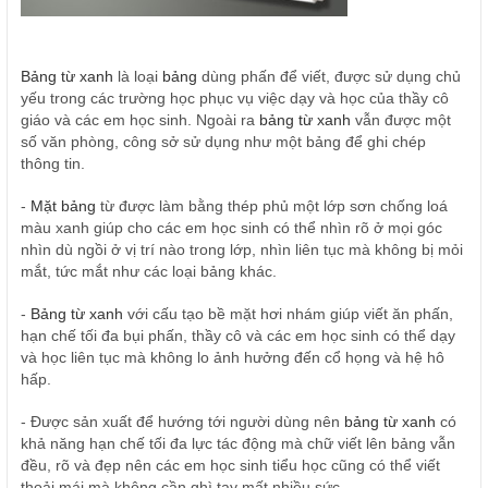
Bảng từ xanh
là loại
bảng
dùng phấn để viết, được sử dụng chủ
yếu trong các trường học phục vụ việc dạy và học của thầy cô
giáo và các em học sinh. Ngoài ra
bảng từ xanh
vẫn được một
số văn phòng, công sở sử dụng như một bảng để ghi chép
thông tin.
-
Mặt bảng
từ được làm bằng thép phủ một lớp sơn chống loá
màu xanh giúp cho các em học sinh có thể nhìn rõ ở mọi góc
nhìn dù ngồi ở vị trí nào trong lớp, nhìn liên tục mà không bị mỏi
mắt, tức mắt như các loại bảng khác.
-
Bảng từ xanh
với cấu tạo bề mặt hơi nhám giúp viết ăn phấn,
hạn chế tối đa bụi phấn, thầy cô và các em học sinh có thể dạy
và học liên tục mà không lo ảnh hưởng đến cổ họng và hệ hô
hấp.
- Được sản xuất để hướng tới người dùng nên
bảng từ xanh
có
khả năng hạn chế tối đa lực tác động mà chữ viết lên bảng vẫn
đều, rõ và đẹp nên các em học sinh tiểu học cũng có thể viết
thoải mái mà không cần ghì tay mất nhiều sức.