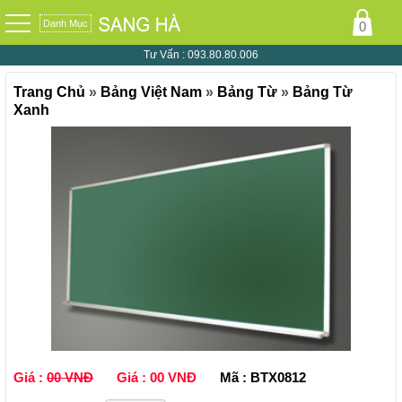
Danh Mục
0
Tư Vấn :
093.80.80.006
Trang Chủ
»
Bảng Việt Nam
»
Bảng Từ
»
Bảng Từ
Xanh
Giá :
00 VNĐ
Giá :
00 VNĐ
Mã : BTX0812