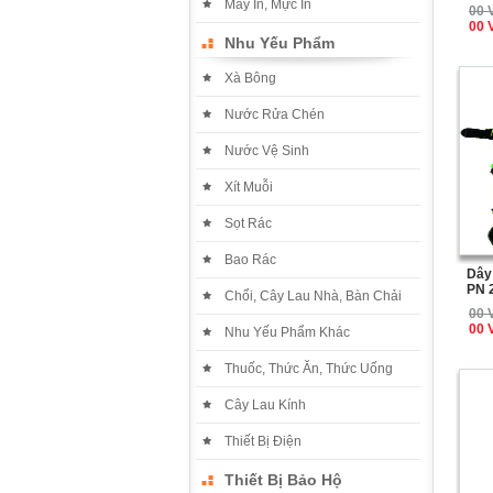
Máy In, Mực In
00 
00 
Nhu Yếu Phẩm
Xà Bông
Nước Rửa Chén
Nước Vệ Sinh
Xít Muỗi
Sọt Rác
Bao Rác
Dây
PN 
Chổi, Cây Lau Nhà, Bàn Chải
00 
00 
Nhu Yếu Phẩm Khác
Thuốc, Thức Ăn, Thức Uống
Cây Lau Kính
Thiết Bị Điện
Thiết Bị Bảo Hộ