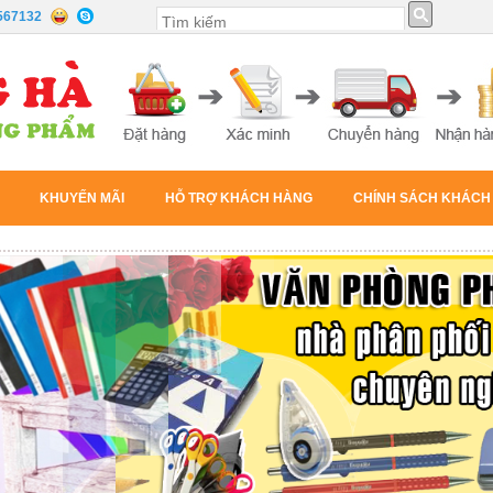
567132
KHUYẾN MÃI
HỖ TRỢ KHÁCH HÀNG
CHÍNH SÁCH KHÁCH