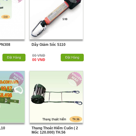
 PN308
Dây Giảm Sóc S110
00 VNĐ
Hết Hàng
Đặt Hàng
Hết Hàng
Đặt Hàng
00 VNĐ
L10
Thang Thoát Hiểm Cuốn ( 2
Móc 120.000) TH.56