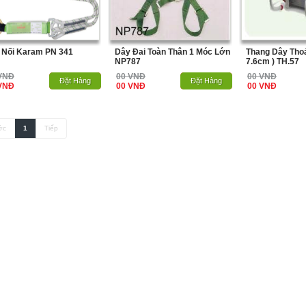
 Nối Karam PN 341
Dây Đai Toàn Thân 1 Móc Lớn
Thang Dây Thoá
NP787
7.6cm ) TH.57
VNĐ
00 VNĐ
00 VNĐ
Hết Hàng
Đặt Hàng
Hết Hàng
Đặt Hàng
VNĐ
00 VNĐ
00 VNĐ
ớc
1
Tiếp