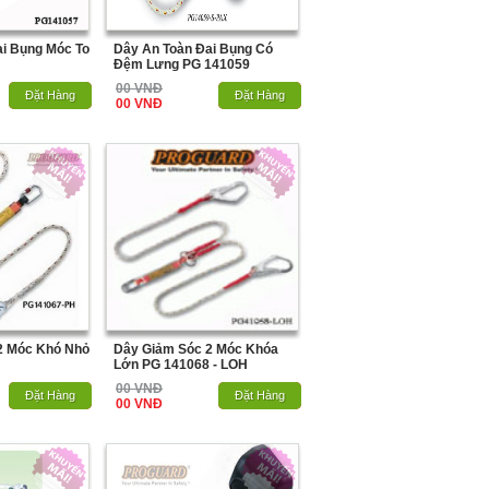
ai Bụng Móc To
Dây An Toàn Đai Bụng Có
Đệm Lưng PG 141059
00 VNĐ
Hết Hàng
Đặt Hàng
Hết Hàng
Đặt Hàng
00 VNĐ
2 Móc Khó Nhỏ
Dây Giảm Sóc 2 Móc Khóa
Lớn PG 141068 - LOH
00 VNĐ
Hết Hàng
Đặt Hàng
Hết Hàng
Đặt Hàng
00 VNĐ