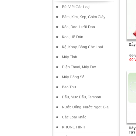
Bút Viết Các Loại
Bấm, Kim, Kẹp, Ghim Giấy
Kéo, Dao, Lưỡi Dao
Keo, Hồ Dán
Dây
Kệ, Khay, Bảng Các Loại
00 
Máy Tính
00 
Điện Thoại, Máy Fax
Máy Đóng Số
Bao Thư
Dấu, Mực Dấu, Tampon
Nước Uống, Nước Ngọt, Bia
Các Loại Khác
KHUNG HÌNH
Dây
Tơ)