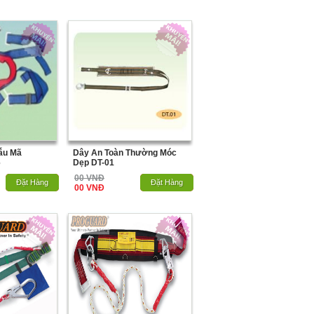
ẫu Mã
Dây An Toàn Thường Móc
6
Dẹp DT-01
00 VNĐ
Hết Hàng
Đặt Hàng
Hết Hàng
Đặt Hàng
00 VNĐ