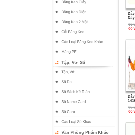
Băng Keo Giấy
Băng Keo Điện
Dây
Dầy
Băng Keo 2 Mặt
00 
00 
Cắt Băng Keo
Các Loại Băng Keo Khác
Màng PE
Tập, Vở, Sổ
Tập, Vở
Sổ Da
Sổ Sách Kế Toán
Dây
141
Sổ Name Card
00 
00 
Sổ Caro
Các Loại Sổ Khác
Văn Phòng Phẩm Khác