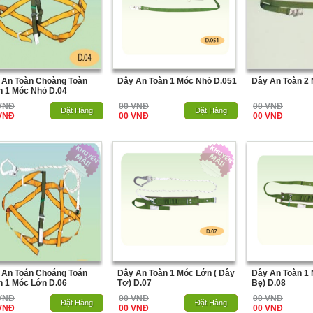
 An Toàn Choàng Toàn
Dây An Toàn 1 Móc Nhỏ D.051
Dây An Toàn 2
n 1 Móc Nhỏ D.04
VNĐ
00 VNĐ
00 VNĐ
Hết Hàng
Đặt Hàng
Hết Hàng
Đặt Hàng
VNĐ
00 VNĐ
00 VNĐ
 An Toán Choáng Toán
Dây An Toàn 1 Móc Lớn ( Dây
Dây An Toàn 1 
n 1 Móc Lớn D.06
Tơ) D.07
Bẹ) D.08
VNĐ
00 VNĐ
00 VNĐ
Hết Hàng
Đặt Hàng
Hết Hàng
Đặt Hàng
VNĐ
00 VNĐ
00 VNĐ