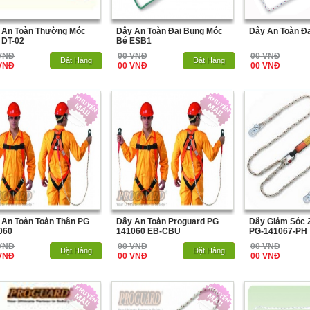
 An Toàn Thường Móc
Dây An Toàn Đai Bụng Móc
Dây An Toàn Đ
 DT-02
Bé ESB1
VNĐ
00 VNĐ
00 VNĐ
Hết Hàng
Đặt Hàng
Hết Hàng
Đặt Hàng
VNĐ
00 VNĐ
00 VNĐ
 An Toàn Toàn Thân PG
Dây An Toàn Proguard PG
Dây Giảm Sóc 
060
141060 EB-CBU
PG-141067-PH
VNĐ
00 VNĐ
00 VNĐ
Hết Hàng
Đặt Hàng
Hết Hàng
Đặt Hàng
VNĐ
00 VNĐ
00 VNĐ