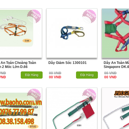
 An Toán Choàng Toàn
Dây Giảm Sóc 1300101
Dây An Toàn M
n 2 Móc Lớn D.66
Singapore DK.
VNĐ
00 VNĐ
00 VNĐ
Hết Hàng
Đặt Hàng
Hết Hàng
Đặt Hàng
VNĐ
00 VNĐ
00 VNĐ