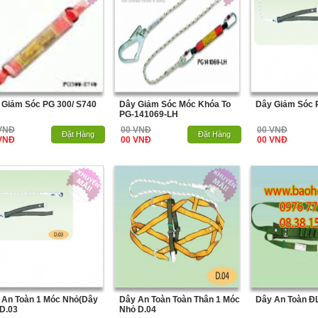
 Giảm Sóc PG 300/ S740
Dây Giảm Sóc Móc Khóa To
Dây Giảm Sóc
PG-141069-LH
VNĐ
00 VNĐ
00 VNĐ
Hết Hàng
Đặt Hàng
Hết Hàng
Đặt Hàng
VNĐ
00 VNĐ
00 VNĐ
 An Toàn 1 Móc Nhỏ(Dây
Dây An Toàn Toàn Thân 1 Móc
Dây An Toàn Đ
 D.03
Nhỏ D.04