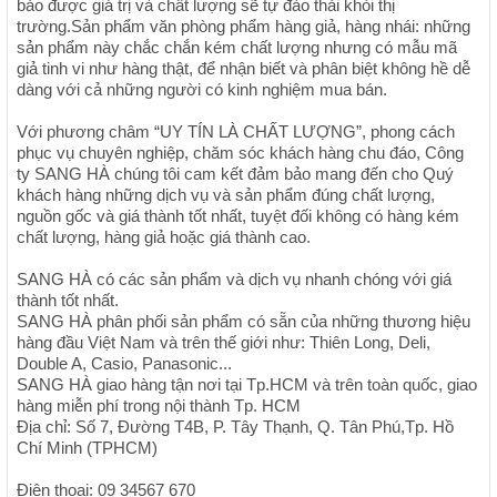
bảo được giá trị và chất lượng sẽ tự đào thải khỏi thị
trường.Sản phẩm văn phòng phẩm hàng giả, hàng nhái: những
sản phẩm này chắc chắn kém chất lượng nhưng có mẫu mã
giả tinh vi như hàng thật, để nhận biết và phân biệt không hề dễ
dàng với cả những người có kinh nghiệm mua bán.
Với phương châm “UY TÍN LÀ CHẤT LƯỢNG”, phong cách
phục vụ chuyên nghiệp, chăm sóc khách hàng chu đáo, Công
ty SANG HÀ chúng tôi cam kết đảm bảo mang đến cho Quý
khách hàng những dịch vụ và sản phẩm đúng chất lượng,
nguồn gốc và giá thành tốt nhất, tuyệt đối không có hàng kém
chất lượng, hàng giả hoặc giá thành cao.
SANG HÀ có các sản phẩm và dịch vụ nhanh chóng với giá
thành tốt nhất.
SANG HÀ phân phối sản phẩm có sẵn của những thương hiệu
hàng đầu Việt Nam và trên thế giới như: Thiên Long, Deli,
Double A, Casio, Panasonic...
SANG HÀ giao hàng tận nơi tại Tp.HCM và trên toàn quốc, giao
hàng miễn phí trong nội thành Tp. HCM
Địa chỉ: Số 7, Đường T4B, P. Tây Thạnh, Q. Tân Phú,Tp. Hồ
Chí Minh (TPHCM)
Điện thoại: 09 34567 670