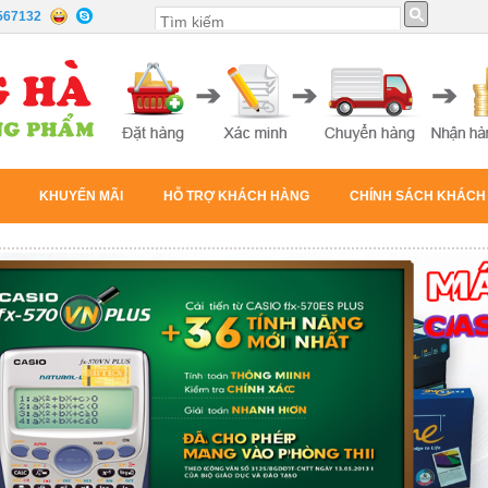
567132
KHUYẾN MÃI
HỖ TRỢ KHÁCH HÀNG
CHÍNH SÁCH KHÁCH