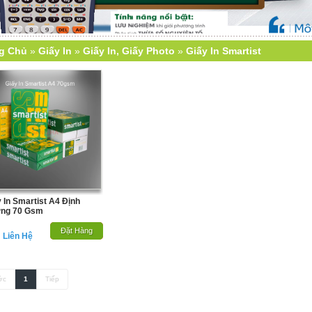
g Chủ
»
Giấy In
»
Giấy In, Giấy Photo
»
Giấy In Smartist
 In Smartist A4 Định
ng 70 Gsm
Hết Hàng
Đặt Hàng
: Liên Hệ
ớc
1
Tiếp