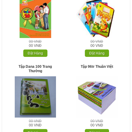
00 VNĐ
00 VNĐ
00 VNĐ
00 VNĐ
Đặt Hàng
Đặt Hàng
Tập Dana 100 Trang
Tập 96tr Thuần Việt
Thường
00 VNĐ
00 VNĐ
00 VNĐ
00 VNĐ