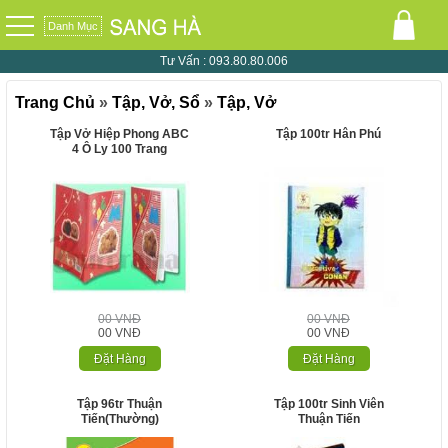
Danh Mục
0
Tư Vấn :
093.80.80.006
Trang Chủ
»
Tập, Vở, Sổ
»
Tập, Vở
Tập Vở Hiệp Phong ABC
Tập 100tr Hân Phú
4 Ô Ly 100 Trang
00 VNĐ
00 VNĐ
00 VNĐ
00 VNĐ
Đặt Hàng
Đặt Hàng
Tập 96tr Thuận
Tập 100tr Sinh Viên
Tiến(Thường)
Thuận Tiến