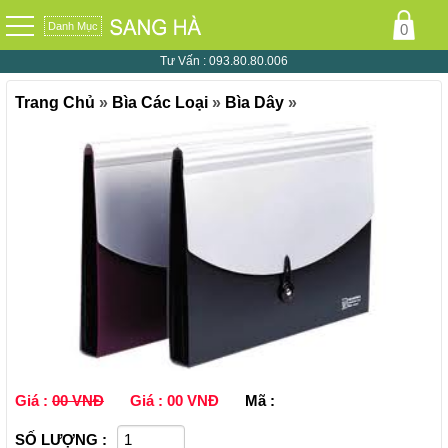
Danh Mục
0
Tư Vấn :
093.80.80.006
Trang Chủ
»
Bìa Các Loại
»
Bìa Dây
»
Giá :
00 VNĐ
Giá :
00 VNĐ
Mã :
SỐ LƯỢNG :